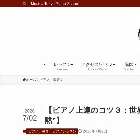
Con Musica Tokyo Piano School
レッスン
アクセス/ピアノ
講師
Lesson
Access/Piano
Teacher
ホーム
ピアノ、教育
【ピアノ上達のコツ３：世
2026
7/02
黙”】
2026年7月2日
ピアノ、教育
ピアノレッスン