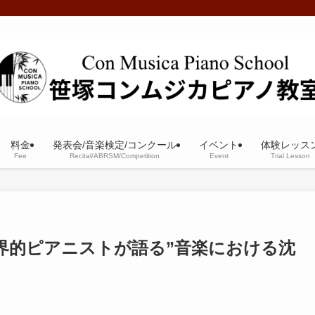
料金
発表会/音楽検定/コンクール
イベント
体験レッス
Fee
Recital/ABRSM/Competition
Event
Trial Lesson
界的ピアニストが語る”音楽における沈