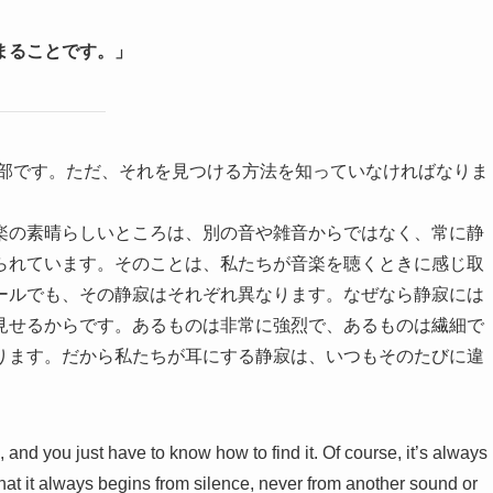
まることです。」
一部です。ただ、それを見つける方法を知っていなければなりま
楽の素晴らしいところは、別の音や雑音からではなく、常に静
られています。そのことは、私たちが音楽を聴くときに感じ取
ールでも、その静寂はそれぞれ異なります。なぜなら静寂には
見せるからです。あるものは非常に強烈で、あるものは繊細で
ります。だから私たちが耳にする静寂は、いつもそのたびに違
g, and you just have to know how to find it. Of course, it’s always
that it always begins from silence, never from another sound or