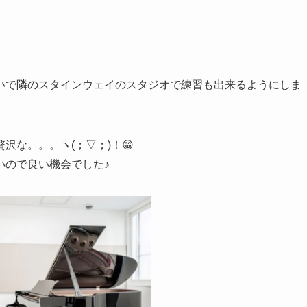
いで隣のスタインウェイのスタジオで練習も出来るようにしま
な。。。ヽ(；▽；)！😁
いので良い機会でした♪