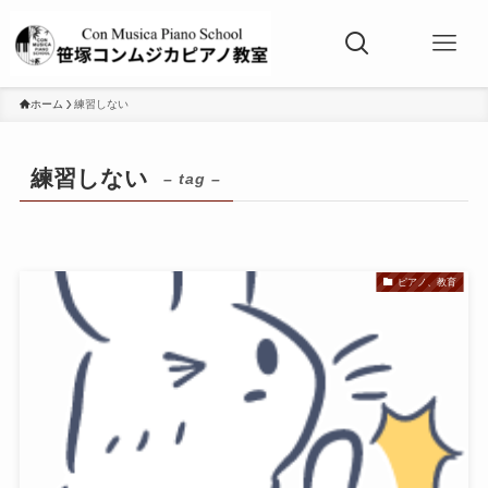
ホーム
練習しない
練習しない
– tag –
ピアノ、教育