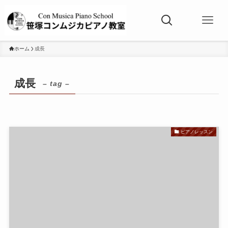
ホーム
成長
成長
– tag –
ピアノレッスン